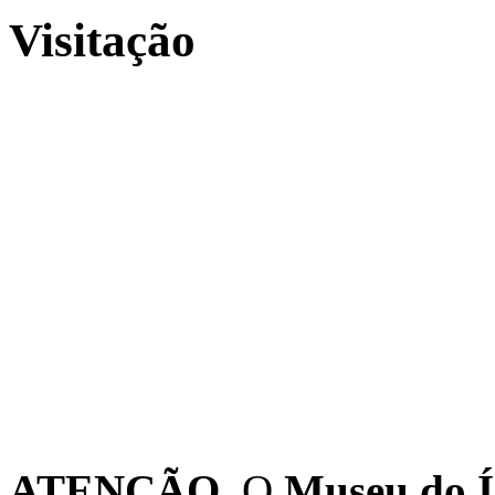
Visitação
ATENÇÃO
O
Museu do Í