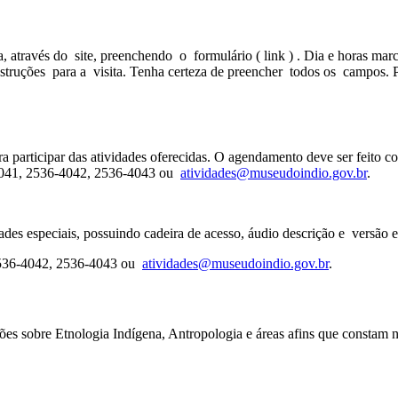
sta, através do site, preenchendo o formulário ( link ) . Dia e horas m
struções para a visita. Tenha certeza de preencher todos os campos.
a participar das atividades oferecidas. O agendamento deve ser feito c
-4041, 2536-4042, 2536-4043 ou
atividades@museudoindio.gov.br
.
des especiais, possuindo cadeira de acesso, áudio descrição e versão e
 2536-4042, 2536-4043 ou
atividades@museudoindio.gov.br
.
ções sobre Etnologia Indígena, Antropologia e áreas afins que constam 