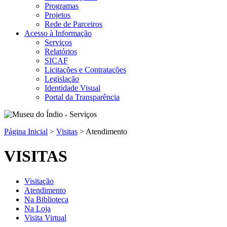
Programas
Projetos
Rede de Parceiros
Acesso à Informação
Serviços
Relatórios
SICAF
Licitações e Contratações
Legislação
Identidade Visual
Portal da Transparência
Página Inicial
>
Visitas
>
Atendimento
VISITAS
Visitação
Atendimento
Na Biblioteca
Na Loja
Visita Virtual