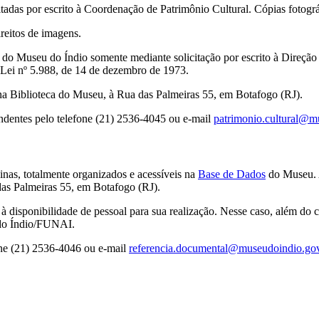
tadas por escrito à Coordenação de Patrimônio Cultural. Cópias fotográ
reitos de imagens.
m do Museu do Índio somente mediante solicitação por escrito à Direçã
Lei nº 5.988, de 14 de dezembro de 1973.
 na Biblioteca do Museu, à Rua das Palmeiras 55, em Botafogo (RJ).
ondentes pelo telefone (21) 2536-4045 ou e-mail
patrimonio.cultural@m
nas, totalmente organizados e acessíveis na
Base de Dados
do Museu. A
das Palmeiras 55, em Botafogo (RJ).
à disponibilidade de pessoal para sua realização. Nesse caso, além do 
 do Índio/FUNAI.
one (21) 2536-4046 ou e-mail
referencia.documental@museudoindio.gov