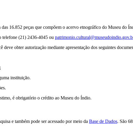
a das 16.852 peças que compõem o acervo etnográfico do Museu do Índi
lo telefone (21) 2436-4045 ou
patrimonio.cultural@museudoindio.gov.b
cê deve obter autorização mediante apresentação dos seguintes documen
;
uma instituição.
ões.
timo, é obrigatório o crédito ao Museu do Índio.
esquisa e também pode ser acessado por meio da
Base de Dados
. São 68