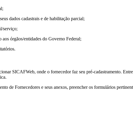
l;
eus dados cadastrais e de habilitação parcial;
l/serviço;
o aos órgãos/entidades do Governo Federal;
tatórios.
onar SICAFWeb, onde o fornecedor faz seu pré-cadastramento. Entretant
ica.
ento de Fornecedores e seus anexos, preencher os formulários pertinen