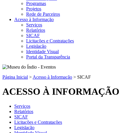
Programas
Projetos
Rede de Parceiros
Acesso à Informação
Serviços
Relatórios
SICAF
Licitações e Contratações
Legislação
Identidade Visual
Portal da Transparência
Página Inicial
>
Acesso à Informação
>
SICAF
ACESSO À INFORMAÇÃO
Serviços
Relatórios
SICAF
Licitações e Contratações
Legislação
Identidade Visual