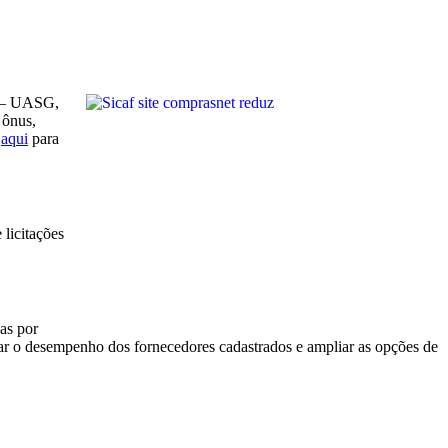
a – UASG,
 ônus,
e
aqui
para
licitações
das por
ar o desempenho dos fornecedores cadastrados e ampliar as opções de