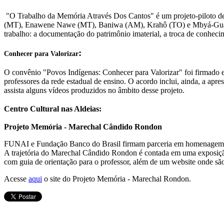
"O Trabalho da Memória Através Dos Cantos" é um projeto-piloto de 
(MT), Enawene Nawe (MT), Baniwa (AM), Krahô (TO) e Mbyá-Guarani (
trabalho: a documentação do patrimônio imaterial, a troca de conhecime
:
Conhecer para Valorizar
O convênio "Povos Indígenas: Conhecer para Valorizar" foi firmado e
professores da rede estadual de ensino. O acordo inclui, ainda, a a
assista alguns vídeos produzidos no âmbito desse projeto.
Centro Cultural nas Aldeias:
Projeto Memória - Marechal Cândido Rondon
FUNAI e Fundação Banco do Brasil firmam parceria em homenagem a u
A trajetória do Marechal Cândido Rondon é contada em uma exposição 
com guia de orientação para o professor, além de um website onde são 
Acesse
aqui
o site do Projeto Memória - Marechal Rondon.