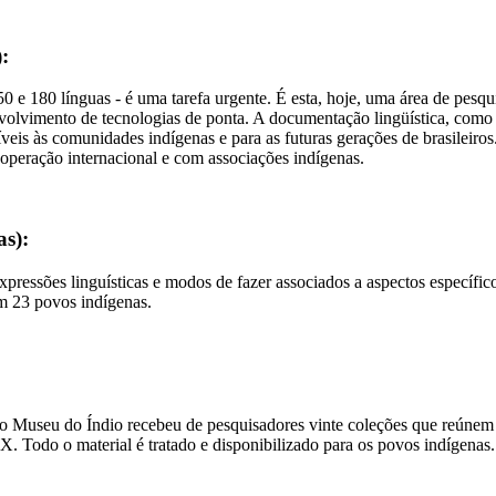
):
50 e 180 línguas - é uma tarefa urgente. É esta, hoje, uma área de pes
senvolvimento de tecnologias de ponta. A documentação lingüística, como 
veis às comunidades indígenas e para as futuras gerações de brasileiros.
operação internacional e com associações indígenas.
s):
, expressões linguísticas e modos de fazer associados a aspectos especí
m 23 povos indígenas.
 o Museu do Índio recebeu de pesquisadores vinte coleções que reúnem 
X. Todo o material é tratado e disponibilizado para os povos indígenas.