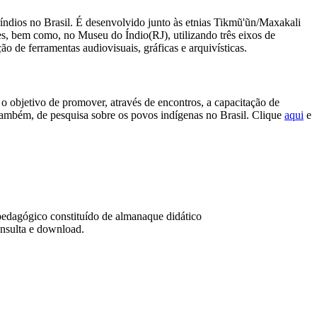
ndios no Brasil. É desenvolvido junto às etnias Tikmũ'ũn/Maxakali
 bem como, no Museu do Índio(RJ), utilizando três eixos de
o de ferramentas audiovisuais, gráficas e arquivísticas.
 objetivo de promover, através de encontros, a capacitação de
 também, de pesquisa sobre os povos indígenas no Brasil. Clique
aqui
e
pedagógico constituído de almanaque didático
onsulta e download.