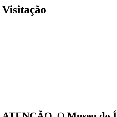
Visitação
ATENÇÃO
O
Museu do Í