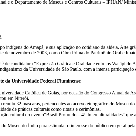
nai e o Departamento de Museus e Centros Culturais – IPHAN/ Ministéri
6.
o indígena do Amapá, e sua aplicação no cotidiano da aldeia. Arte gráfi
ete de novembro de 2003, como Obra Prima do Patrimônio Oral e Imate
dossiê de candidatura "Expressão Gráfica e Oralidade entre os Wajãpi d
 Indigenismo da Universidade de São Paulo, com a intensa participação
rte da Universidade Federal Fluminense
a Universidade Católica de Goiás, por ocasião do Congresso Anual da A
tou em Niterói.
 reuniu 32 máscaras, pertencentes ao acervo etnográfico do Museu do Í
dade de práticas culturais como rituais e cerimônias.
ão cultural do evento"Brasil Profundo – 4ª. Interculturalidades" que 
s do Museu do Índio para estimular o interesse do público em geral pel