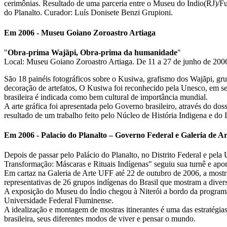
cerimônias. Resultado de uma parceria entre o Museu do Índio(RJ)/Fu
do Planalto. Curador: Luís Donisete Benzi Grupioni.
Em 2006 - Museu Goiano Zoroastro Artiaga
"
Obra-prima Wajãpi, Obra-prima da humanidade
"
Local: Museu Goiano Zoroastro Artiaga. De 11 a 27 de junho de 200
São 18 painéis fotográficos sobre o Kusiwa, grafismo dos Wajãpi, grup
decoração de artefatos, O Kusiwa foi reconhecido pela Unesco, em s
brasileira é indicada como bem cultural de importância mundial.
A arte gráfica foi apresentada pelo Governo brasileiro, através do 
resultado de um trabalho feito pelo Núcleo de História Indigena e do
Em 2006 - Palacio do Planalto – Governo Federal e Galeria de A
Depois de passar pelo Palácio do Planalto, no Distrito Federal e pel
Transformação: Máscaras e Rituais Indígenas" seguiu sua turnê e apor
Em cartaz na Galeria de Arte UFF até 22 de outubro de 2006, a mostra
representativas de 26 grupos indígenas do Brasil que mostram a diversi
A exposição do Museu do Índio chegou à Niterói a bordo da programaç
Universidade Federal Fluminense.
A idealização e montagem de mostras itinerantes é uma das estratégia
brasileira, seus diferentes modos de viver e pensar o mundo.