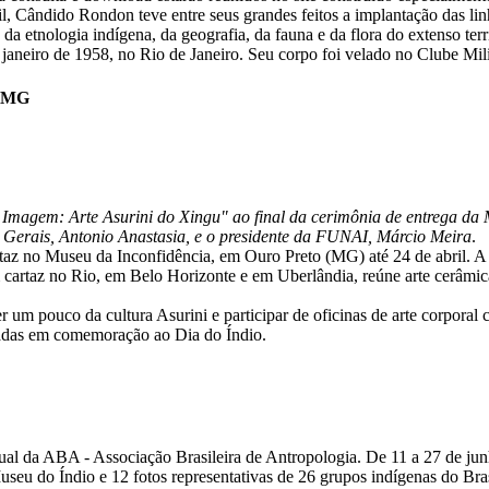
l, Cândido Rondon teve entre seus grandes feitos a implantação das linh
da etnologia indígena, da geografia, da fauna e da flora do extenso terr
janeiro de 1958, no Rio de Janeiro. Seu corpo foi velado no Clube Mili
– MG
a Imagem: Arte Asurini do Xingu" ao final da cerimônia de entrega d
 Gerais, Antonio Anastasia, e o presidente da FUNAI, Márcio Meira
.
az no Museu da Inconfidência, em Ouro Preto (MG) até 24 de abril. A c
m cartaz no Rio, em Belo Horizonte e em Uberlândia, reúne arte cerâmica
um pouco da cultura Asurini e participar de oficinas de arte corporal 
zadas em comemoração ao Dia do Índio.
ual da ABA - Associação Brasileira de Antropologia. De 11 a 27 de ju
eu do Índio e 12 fotos representativas de 26 grupos indígenas do Brasi