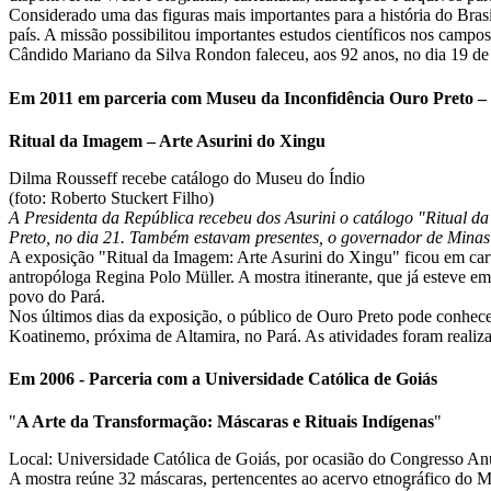
Considerado uma das figuras mais importantes para a história do Brasi
país. A missão possibilitou importantes estudos científicos nos campos 
Cândido Mariano da Silva Rondon faleceu, aos 92 anos, no dia 19 de 
Em 2011 em parceria com Museu da Inconfidência Ouro Preto 
Ritual da Imagem – Arte Asurini do Xingu
Dilma Rousseff recebe catálogo do Museu do Índio
(foto: Roberto Stuckert Filho)
A Presidenta da República recebeu dos Asurini o catálogo "Ritual d
Preto, no dia 21. Também estavam presentes, o governador de Minas
A exposição "Ritual da Imagem: Arte Asurini do Xingu" ficou em cart
antropóloga Regina Polo Müller. A mostra itinerante, que já esteve e
povo do Pará.
Nos últimos dias da exposição, o público de Ouro Preto pode conhecer 
Koatinemo, próxima de Altamira, no Pará. As atividades foram reali
Em 2006 - Parceria com a Universidade Católica de Goiás
"
A Arte da Transformação: Máscaras e Rituais Indígenas
"
Local: Universidade Católica de Goiás, por ocasião do Congresso An
A mostra reúne 32 máscaras, pertencentes ao acervo etnográfico do Mus