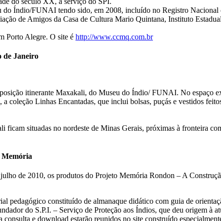
ade do século XX, a serviço do SPI.
eu do Índio/FUNAI tendo sido, em 2008, incluído no Registro Naci
iação de Amigos da Casa de Cultura Mario Quintana, Instituto Estadua
m Porto Alegre. O site é
http://www.ccmq.com.br
 de Janeiro
ão itinerante Maxakali, do Museu do Índio/ FUNAI. No espaço exposit
a coleção Linhas Encantadas, que inclui bolsas, puçás e vestidos feito
li ficam situadas no nordeste de Minas Gerais, próximas à fronteira 
o Memória
lho de 2010, os produtos do Projeto Memória Rondon – A Construção 
rial pedagógico constituído de almanaque didático com guia de orientaçã
undador do S.P.I. – Serviço de Proteção aos Índios, que deu origem à
ra consulta e download estarão reunidos no site construído especialmente