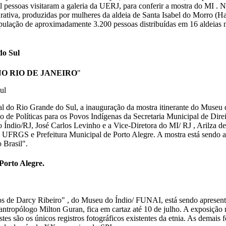
 pessoas visitaram a galeria da UERJ, para conferir a mostra do MI . N
urativa, produzidas por mulheres da aldeia de Santa Isabel do Morro (H
lação de aproximadamente 3.200 pessoas distribuídas em 16 aldeias n
do Sul
O RIO DE JANEIRO
"
ul
l do Rio Grande do Sul, a inauguração da mostra itinerante do Museu
leo de Políticas para os Povos Indígenas da Secretaria Municipal de D
ndio/RJ, José Carlos Levinho e a Vice-Diretora do MI/ RJ , Arilza de 
 UFRGS e Prefeitura Municipal de Porto Alegre. A mostra está sendo 
Brasil".
orto Alegre.
s de Darcy Ribeiro" , do Museu do Índio/ FUNAI, está sendo apresenta
e antropólogo Milton Guran, fica em cartaz até 10 de julho. A exposição
es são os únicos registros fotográficos existentes da etnia. As demais