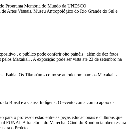
onal do Programa Memória do Mundo da UNESCO.
l de Artes Visuais, Museu Antropológico do Rio Grande do Sul e
ivo , o público pode conferir oito painéis , além de dez fotos
s pelos Maxakali . A exposição pode ser vista até 23 de setembro na
com a Bahia. Os Tikmu'un - como se autodenominam os Maxakali -
do Brasil e a Causa Indígena. O evento conta com o apoio da
o para o professor estão entre as peças educacionais e culturais que
 atual FUNAI. A trajetória do Marechal Cândido Rondon também estará
 para o Projeto.