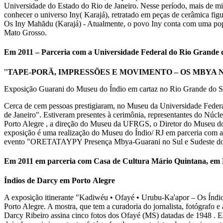
Universidade do Estado do Rio de Janeiro. Nesse período, mais de mil
conhecer o universo Iny( Karajá), retratado em peças de cerâmica fig
Os Iny Mahãdu (Karajá) - Atualmente, o povo Iny conta com uma popu
Mato Grosso.
Em 2011 – Parceria com a Universidade Federal do Rio Grande 
"
TAPE-PORÃ, IMPRESSÕES E MOVIMENTO – OS MBYA N
Exposição Guarani do Museu do Índio em cartaz no Rio Grande do S
Cerca de cem pessoas prestigiaram, no Museu da Universidade Federa
de Janeiro". Estiveram presentes à cerimônia, representantes do Núc
Porto Alegre , a direção do Museu da UFRGS, o Diretor do Museu do Í
exposição é uma realização do Museu do Índio/ RJ em parceria com a
evento "ORETATAYPY Presença Mbya-Guarani no Sul e Sudeste do 
Em 2011 em parceria com Casa de Cultura Mário Quintana, em P
Índios de Darcy em Porto Alegre
A exposição itinerante "Kadiwéu • Ofayé • Urubu-Ka'apor – Os Índio
Porto Alegre. A mostra, que tem a curadoria do jornalista, fotógrafo 
Darcy Ribeiro assina cinco fotos dos Ofayé (MS) datadas de 1948 . Est