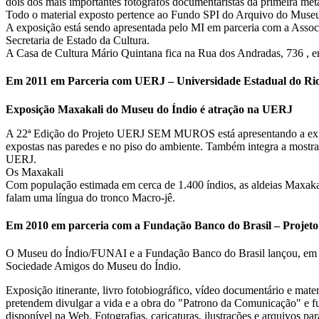
dois dos mais importantes fotógrafos documentaristas da primeira met
Todo o material exposto pertence ao Fundo SPI do Arquivo do Mus
A exposição está sendo apresentada pelo MI em parceria com a Assoc
Secretaria de Estado da Cultura.
A Casa de Cultura Mário Quintana fica na Rua dos Andradas, 736 , e
Em 2011 em Parceria com UERJ – Universidade Estadual do Rio
Exposição Maxakali do Museu do Índio é atração na UERJ
A 22ª Edição do Projeto UERJ SEM MUROS está apresentando a exposiç
expostas nas paredes e no piso do ambiente. Também integra a mostra, 
UERJ.
Os Maxakali
Com população estimada em cerca de 1.400 índios, as aldeias Maxaka
falam uma língua do tronco Macro-jê.
Em 2010 em parceria com a Fundação Banco do Brasil – Projet
O Museu do Índio/FUNAI e a Fundação Banco do Brasil lançou, em ju
Sociedade Amigos do Museu do Índio.
Exposição itinerante, livro fotobiográfico, vídeo documentário e mate
pretendem divulgar a vida e a obra do "Patrono da Comunicação" e f
disponível na Web. Fotografias, caricaturas, ilustrações e arquivos pa